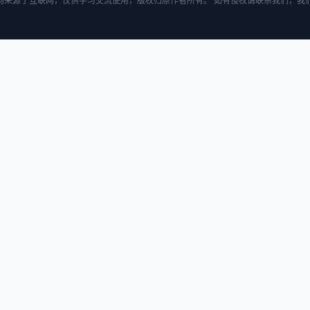
均来源于互联网，仅供学习交流使用，版权归原作者所有。 如有侵权请联系我们，我们